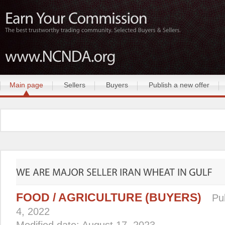
Main page
Sellers
Buyers
Publish a new offer
FOOD / AGRICULTURE (BUYERS)
Pu
4, 2022
Modified date: August 17, 2023